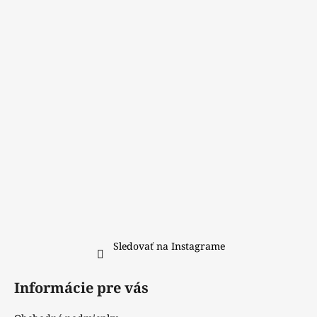
p
ä
t
i
e
Sledovať na Instagrame
Informácie pre vás