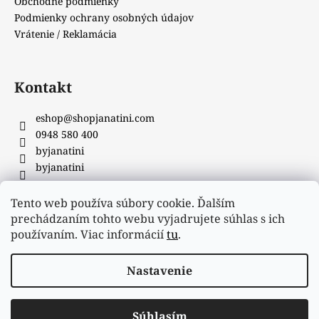
Obchodné podmienky
Podmienky ochrany osobných údajov
Vrátenie / Reklamácia
Kontakt
eshop
@
shopjanatini.com
0948 580 400
byjanatini
byjanatini
Tento web používa súbory cookie. Ďalším
Facebook
prechádzaním tohto webu vyjadrujete súhlas s ich
používaním. Viac informácií
tu
.
Nastavenie
Vytvoril Shoptet
&
_
Súhlasím
Copyright 2026
JANATINI
. Všetky práva vyhradené.