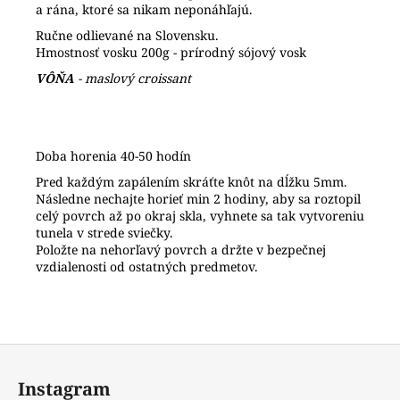
a rána, ktoré sa nikam neponáhľajú.
Ručne odlievané na Slovensku.
Hmostnosť vosku 200g - prírodný sójový vosk
VÔŇA
- maslový croissant
Doba horenia 40-50 hodín
Pred každým zapálením skráťte knôt na dĺžku 5mm.
Následne nechajte horieť min 2 hodiny, aby sa roztopil
celý povrch až po okraj skla, vyhnete sa tak vytvoreniu
tunela v strede sviečky.
Položte na nehorľavý povrch a držte v bezpečnej
vzdialenosti od ostatných predmetov.
Z
á
Instagram