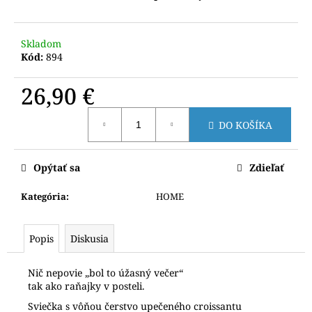
č
a
m
Skladom
e
Kód:
894
26,90 €
Jednotková
DO KOŠÍKA
cena:
Opýtať sa
Zdieľať
Kategória
:
HOME
Popis
Diskusia
Nič nepovie „bol to úžasný večer“
tak ako raňajky v posteli.
Sviečka s vôňou čerstvo upečeného croissantu