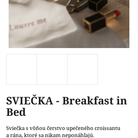
á
j
s
ť
?
HĽADAŤ
SVIEČKA - Breakfast in
O
d
Bed
p
o
r
Sviečka s vôňou čerstvo upečeného croissantu
ú
a rána, ktoré sa nikam neponáhľajú.