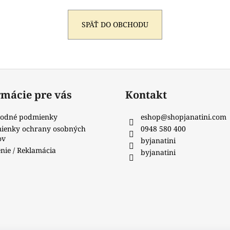
SPÄŤ DO OBCHODU
rmácie pre vás
Kontakt
odné podmienky
eshop
@
shopjanatini.com
ienky ochrany osobných
0948 580 400
ov
byjanatini
nie / Reklamácia
byjanatini