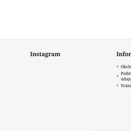
Z
á
Instagram
Info
p
ä
Obch
t
Podm
i
údaj
Vráte
e