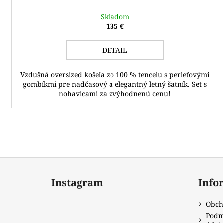
Skladom
135 €
DETAIL
Vzdušná oversized košeľa zo 100 % tencelu s perleťovými
gombíkmi pre nadčasový a elegantný letný šatník. Set s
nohavicami za zvýhodnenú cenu!
Z
á
Instagram
Info
p
ä
Obch
t
Podm