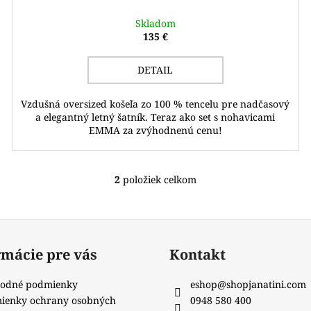
Skladom
135 €
DETAIL
Vzdušná oversized košeľa zo 100 % tencelu pre nadčasový
a elegantný letný šatník. Teraz ako set s nohavicami
EMMA za zvýhodnenú cenu!
2
položiek celkom
O
v
l
á
d
rmácie pre vás
Kontakt
a
c
odné podmienky
eshop
@
shopjanatini.com
i
ienky ochrany osobných
0948 580 400
e