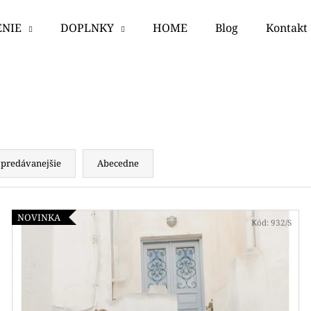
ENIE
DOPLNKY
HOME
Blog
Kontakt
Čo potrebujete nájsť?
HĽADAŤ
jpredávanejšie
Abecedne
Odporúčame
NOVINKA
Kód:
932/S