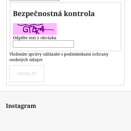
á
Bezpečnostná kontrola
j
s
ť
?
Odpíšte text z obrázka
Vložením správy súhlasíte s
podmienkami ochrany
osobných údajov
HĽADAŤ
ODOSLAŤ
O
Z
d
á
Instagram
p
p
o
ä
r
t
ú