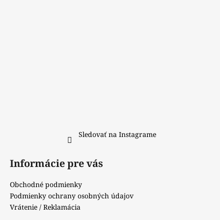
i
č
a
e
m
e
Sledovať na Instagrame
Informácie pre vás
Obchodné podmienky
Podmienky ochrany osobných údajov
Vrátenie / Reklamácia