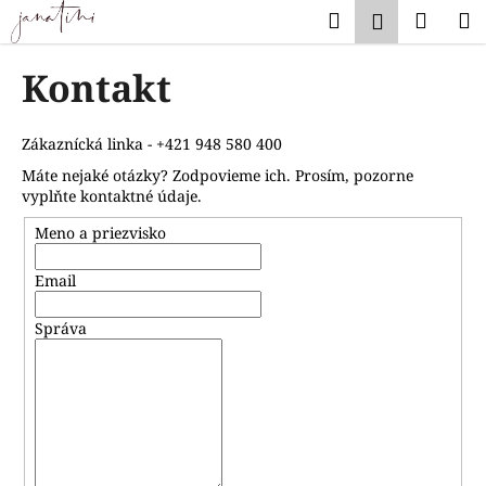
K
Prejsť
Hľadať
Náku
M
Prihlásen
na
o
obsah
Späť
Späť
košík
š
Kontakt
í
Č
k
o
Zákaznícká linka -
+421 948 580 400
p
Máte nejaké otázky? Zodpovieme ich. Prosím, pozorne
vyplňte kontaktné údaje.
o
t
Meno a priezvisko
r
e
Email
b
Správa
u
j
e
t
e
n