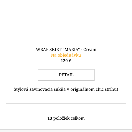
WRAP SKIRT "MARIA" - Cream
Na objednávku
129 €
DETAIL
Štýlová zavinovacia sukňa v originálnom chic strihu!
13
položiek celkom
O
v