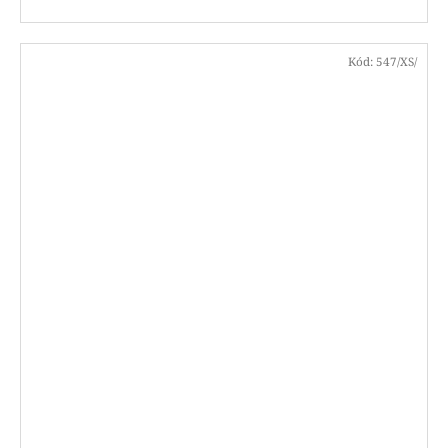
Kód:
547/XS/