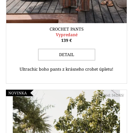
CROCHET PANTS
Vypredané
139 €
DETAIL
Ultrachic boho pants z krásneho crohet úpletu!
NOVINKA
Kód:
562/XS/