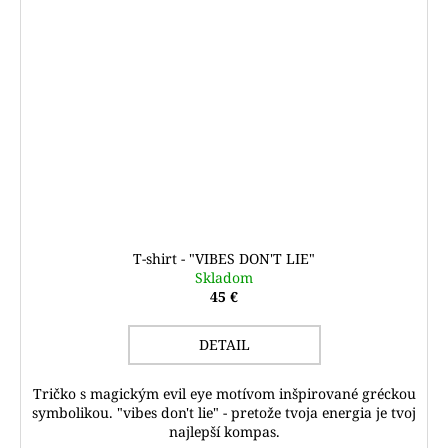
T-shirt - "VIBES DON'T LIE"
Skladom
45 €
DETAIL
Tričko s magickým evil eye motívom inšpirované gréckou
symbolikou. "vibes don't lie" - pretože tvoja energia je tvoj
najlepší kompas.