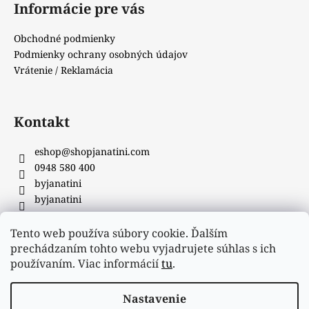
Informácie pre vás
Obchodné podmienky
Podmienky ochrany osobných údajov
Vrátenie / Reklamácia
Kontakt
eshop
@
shopjanatini.com
0948 580 400
byjanatini
byjanatini
Tento web používa súbory cookie. Ďalším
Facebook
prechádzaním tohto webu vyjadrujete súhlas s ich
používaním. Viac informácií
tu
.
Nastavenie
Vytvoril Shoptet
&