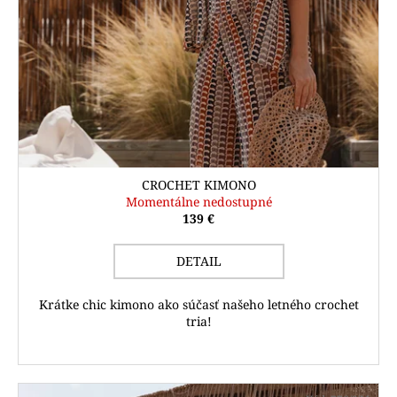
č
a
m
e
CROCHET KIMONO
Momentálne nedostupné
139 €
DETAIL
Krátke chic kimono ako súčasť našeho letného crochet
tria!