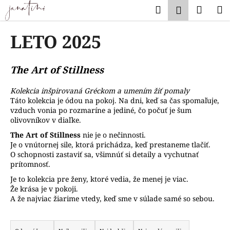
K
Prejsť
Hľadať
Náku
M
Prihlásen
na
o
obsah
Späť
Späť
košík
š
LETO 2025
í
Č
k
o
The Art of Stillness
p
Kolekcia inšpirovaná Gréckom a umením žiť pomaly
o
Táto kolekcia je ódou na pokoj. Na dni, keď sa čas spomaľuje,
t
vzduch vonia po rozmaríne a jediné, čo počuť je šum
r
olivovníkov v diaľke.
e
The Art of Stillness
n
ie je o nečinnosti.
Je o vnútornej sile, ktorá prichádza, keď prestaneme tlačiť.
b
O schopnosti zastaviť sa, všimnúť si detaily a vychutnať
u
prítomnosť.
j
Je to kolekcia pre ženy, ktoré vedia, že menej je viac.
e
Že krása je v pokoji.
A že najviac žiarime vtedy, keď sme v súlade samé so sebou.
t
e
R
n