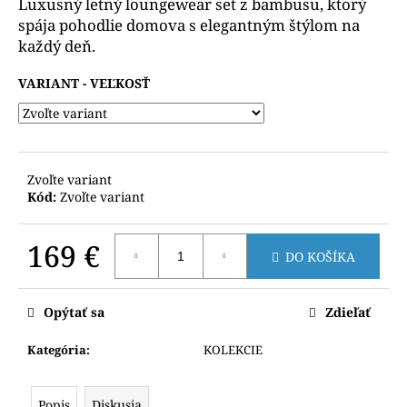
č
Luxusný letný loungewear set z bambusu, ktorý
a
spája pohodlie domova s elegantným štýlom na
m
každý deň.
e
VARIANT
Zvoľte variant
Kód:
Zvoľte variant
169 €
DO KOŠÍKA
Jednotková
cena:
Opýtať sa
Zdieľať
Kategória
:
KOLEKCIE
Popis
Diskusia