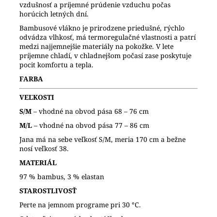
vzdušnosť a príjemné prúdenie vzduchu počas
horúcich letných dní.
Bambusové vlákno je prirodzene priedušné, rýchlo
odvádza vlhkosť, má termoregulačné vlastnosti a patrí
medzi najjemnejšie materiály na pokožke. V lete
príjemne chladí, v chladnejšom počasí zase poskytuje
pocit komfortu a tepla.
FARBA
VEĽKOSTI
S/M
– vhodné na obvod pása 68 – 76 cm
M/L
– vhodné na obvod pása 77 – 86 cm
Jana má na sebe veľkosť S/M, meria 170 cm a bežne
nosí veľkosť 38.
MATERIÁL
97 % bambus, 3 % elastan
STAROSTLIVOSŤ
Perte na jemnom programe pri 30 °C.