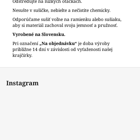
Odstreďujte na nízkych otáčkach.
Nesušte v sušičke, nebielte a nečistite chemicky.
Odporúčame sušiť voľne na ramienku alebo sušiaku,
aby si materiál zachoval svoju jemnosť a pružnosť.
Vyrobené na Slovensku.
Pri označení
„Na objednávku“
je doba výroby
približne 14 dní v závislosti od vyťaženosti našej
krajčírky.
Z
á
Instagram
p
ä
t
i
e