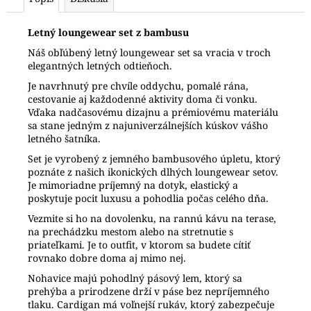
Letný loungewear set z bambusu
Náš obľúbený letný loungewear set sa vracia v troch
elegantných letných odtieňoch.
Je navrhnutý pre chvíle oddychu, pomalé rána,
cestovanie aj každodenné aktivity doma či vonku.
Vďaka nadčasovému dizajnu a prémiovému materiálu
sa stane jedným z najuniverzálnejších kúskov vášho
letného šatníka.
Set je vyrobený z jemného bambusového úpletu, ktorý
poznáte z našich ikonických dlhých loungewear setov.
Je mimoriadne príjemný na dotyk, elastický a
poskytuje pocit luxusu a pohodlia počas celého dňa.
Vezmite si ho na dovolenku, na rannú kávu na terase,
na prechádzku mestom alebo na stretnutie s
priateľkami. Je to outfit, v ktorom sa budete cítiť
rovnako dobre doma aj mimo nej.
Nohavice majú pohodlný pásový lem, ktorý sa
prehýba a prirodzene drží v páse bez nepríjemného
tlaku. Cardigan má voľnejší rukáv, ktorý zabezpečuje