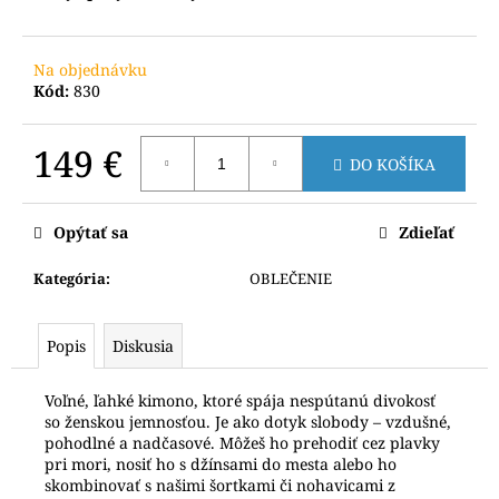
č
a
m
Na objednávku
e
Kód:
830
149 €
DO KOŠÍKA
Jednotková
cena:
Opýtať sa
Zdieľať
Kategória
:
OBLEČENIE
Popis
Diskusia
Voľné, ľahké kimono, ktoré spája nespútanú divokosť
so ženskou jemnosťou. Je ako dotyk slobody – vzdušné,
pohodlné a nadčasové. Môžeš ho prehodiť cez plavky
pri mori, nosiť ho s džínsami do mesta alebo ho
skombinovať s našimi šortkami či nohavicami z