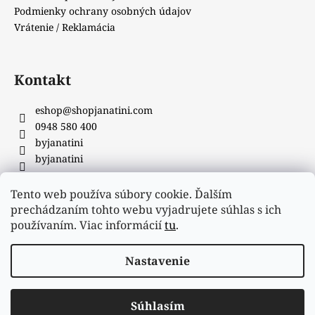
Podmienky ochrany osobných údajov
Vrátenie / Reklamácia
Kontakt
eshop
@
shopjanatini.com
0948 580 400
byjanatini
byjanatini
Tento web používa súbory cookie. Ďalším
Facebook
prechádzaním tohto webu vyjadrujete súhlas s ich
používaním. Viac informácií
tu
.
Nastavenie
Vytvoril Shoptet
&
_
Súhlasím
Copyright 2026
JANATINI
. Všetky práva vyhradené.