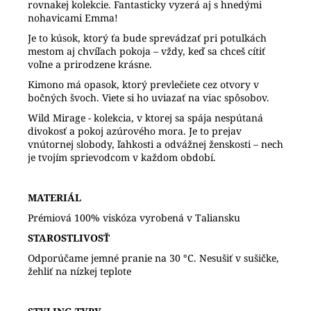
rovnakej kolekcie. Fantasticky vyzerá aj s hnedými
nohavicami Emma!
Je to kúsok, ktorý ťa bude sprevádzať pri potulkách
mestom aj chvíľach pokoja – vždy, keď sa chceš cítiť
voľne a prirodzene krásne.
Kimono má opasok, ktorý prevlečiete cez otvory v
bočných švoch. Viete si ho uviazať na viac spôsobov.
Wild Mirage - kolekcia, v ktorej sa spája nespútaná
divokosť a pokoj azúrového mora. Je to prejav
vnútornej slobody, ľahkosti a odvážnej ženskosti – nech
je tvojím sprievodcom v každom období.
MATERIÁL
Prémiová 100% viskóza vyrobená v Taliansku
STAROSTLIVOSŤ
Odporúčame jemné pranie na 30 °C. Nesušiť v sušičke,
žehliť na nízkej teplote