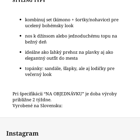
STYLING TYPY
kombinuj set (kimono + šortky/nohavice) pre
ucelený bohémsky look
nos k džínsom alebo jednoduchému topu na
bežný deň
ideálne ako ľahký prehoz na plavky aj ako
elegantný outfit do mesta
topánky: sandále, šľapky, ale aj lodičky pre
večerný look
Pri špecifikácii “NA OBJEDNÁVKU” je doba výroby
približne 2 týždne.
Vyrobené na Slovensku:
Z
á
Instagram
p