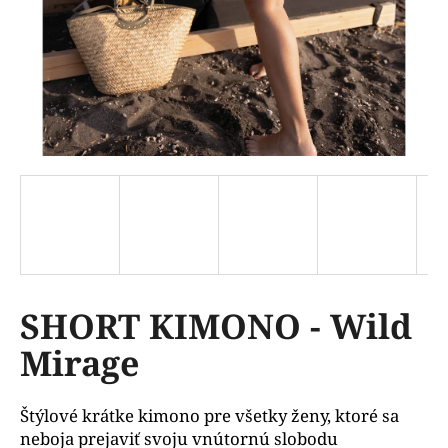
á
j
s
ť
?
HĽADAŤ
SHORT KIMONO - Wild
O
d
Mirage
p
o
r
Štýlové krátke kimono pre všetky ženy, ktoré sa
ú
neboja prejaviť svoju vnútornú slobodu