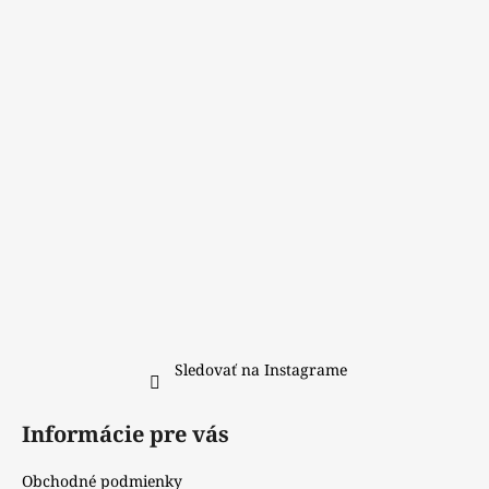
ä
t
i
e
Sledovať na Instagrame
Informácie pre vás
Obchodné podmienky