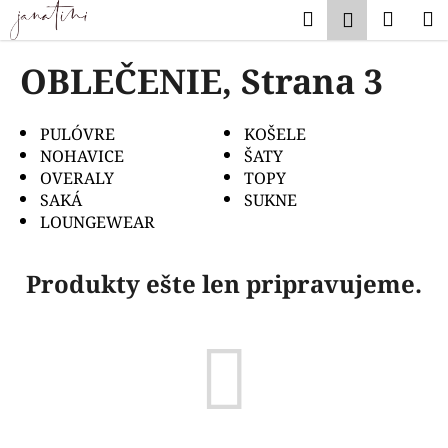
K
Prejsť
Hľadať
Náku
M
Prihlásen
na
o
obsah
Späť
Späť
košík
š
OBLEČENIE
, Strana 3
í
Č
k
o
PULÓVRE
KOŠELE
NOHAVICE
ŠATY
p
OVERALY
TOPY
o
SAKÁ
SUKNE
t
LOUNGEWEAR
r
e
Produkty ešte len pripravujeme.
b
u
j
e
t
e
n