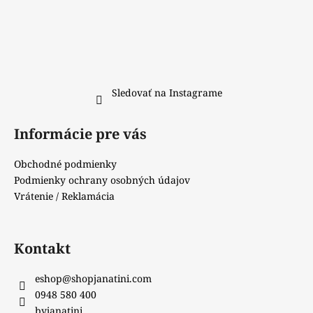
č
a
m
e
Sledovať na Instagrame
Informácie pre vás
Obchodné podmienky
Podmienky ochrany osobných údajov
Vrátenie / Reklamácia
Kontakt
eshop
@
shopjanatini.com
0948 580 400
byjanatini