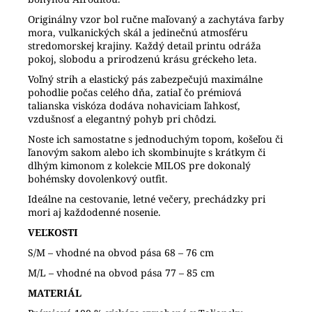
Originálny vzor bol ručne maľovaný a zachytáva farby
mora, vulkanických skál a jedinečnú atmosféru
stredomorskej krajiny. Každý detail printu odráža
pokoj, slobodu a prirodzenú krásu gréckeho leta.
Voľný strih a elastický pás zabezpečujú maximálne
pohodlie počas celého dňa, zatiaľ čo prémiová
talianska viskóza dodáva nohaviciam ľahkosť,
vzdušnosť a elegantný pohyb pri chôdzi.
Noste ich samostatne s jednoduchým topom, košeľou či
ľanovým sakom alebo ich skombinujte s krátkym či
dlhým kimonom z kolekcie MILOS pre dokonalý
bohémsky dovolenkový outfit.
Ideálne na cestovanie, letné večery, prechádzky pri
mori aj každodenné nosenie.
VEĽKOSTI
S/M – vhodné na obvod pása 68 – 76 cm
M/L – vhodné na obvod pása 77 – 85 cm
MATERIÁL