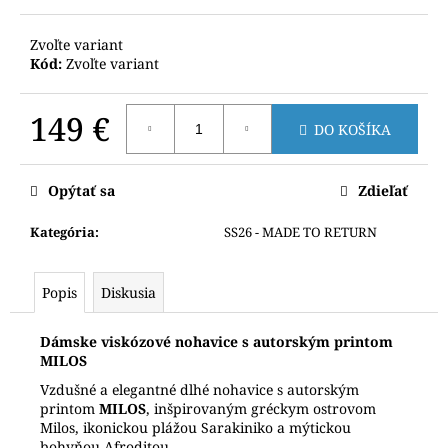
č
a
m
Zvoľte variant
Kód:
Zvoľte variant
e
149 €
DO KOŠÍKA
Jednotková
cena:
Opýtať sa
Zdieľať
Kategória
:
SS26 - MADE TO RETURN
Popis
Diskusia
Dámske viskózové nohavice s autorským printom
MILOS
Vzdušné a elegantné dlhé nohavice s autorským
printom
MILOS
, inšpirovaným gréckym ostrovom
Milos, ikonickou plážou Sarakiniko a mýtickou
bohyňou Afroditou.