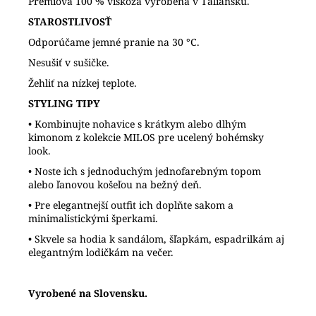
Prémiová 100 % viskóza vyrobená v Taliansku.
STAROSTLIVOSŤ
Odporúčame jemné pranie na 30 °C.
Nesušiť v sušičke.
Žehliť na nízkej teplote.
STYLING TIPY
• Kombinujte nohavice s krátkym alebo dlhým
kimonom z kolekcie MILOS pre ucelený bohémsky
look.
• Noste ich s jednoduchým jednofarebným topom
alebo ľanovou košeľou na bežný deň.
• Pre elegantnejší outfit ich doplňte sakom a
minimalistickými šperkami.
• Skvele sa hodia k sandálom, šľapkám, espadrilkám aj
elegantným lodičkám na večer.
Vyrobené na Slovensku.