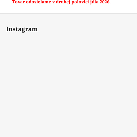
Tovar odosielame v druhej polovici júla 2026.
Z
á
Instagram
p
ä
t
i
e