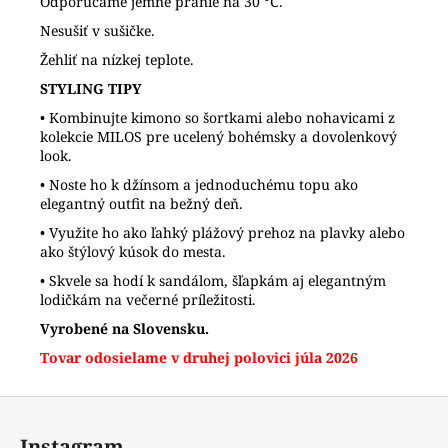
Odporúčame jemné pranie na 30 °C.
Nesušiť v sušičke.
Žehliť na nízkej teplote.
STYLING TIPY
• Kombinujte kimono so šortkami alebo nohavicami z
kolekcie MILOS pre ucelený bohémsky a dovolenkový
look.
• Noste ho k džínsom a jednoduchému topu ako
elegantný outfit na bežný deň.
• Využite ho ako ľahký plážový prehoz na plavky alebo
ako štýlový kúsok do mesta.
• Skvele sa hodí k sandálom, šľapkám aj elegantným
lodičkám na večerné príležitosti.
Vyrobené na Slovensku.
Tovar odosielame v druhej polovici júla 2026
Z
á
Instagram