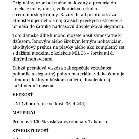
Originálny vzor bol ručne maľovaný a prenáša do
kolekcie farby mora, vulkanických skál a
stredomorskej krajiny. Každý detail printu odráža
atmosféru jedného z najkrajších gréckych ostrovov a
prináša do šatníka nadčasovú dovolenkovú eleganciu.
Toto dámske dlhé kimono môžete nosiť samostatne k
džínsom, ľanovým alebo širokým letným nohaviciam,
ako štýlový prehoz na plavky alebo ako kompletný set
s ďalšími modelmi z kolekcie MILOS – šortkami či
dlhými nohavicami.
Ľahká prémiová viskóza zabezpečuje vzdušnosť,
pohodlie a elegantný pohyb materiálu, vďaka čomu je
kimono ideálnym kúskom na leto, dovolenku aj
každodenné nosenie.
VEĽKOSŤ
UNI (vhodná pre veľkosti 36–42/44)
MATERIÁL
Prémiová 100 % viskóza vyrobená v Taliansku.
STAROSTLIVOSŤ