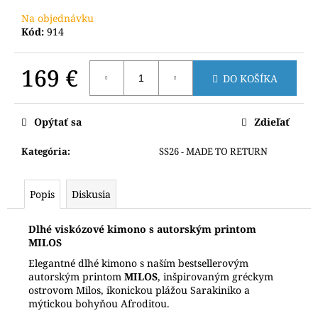
č
a
Na objednávku
m
Kód:
914
e
169 €
DO KOŠÍKA
Jednotková
cena:
Opýtať sa
Zdieľať
Kategória
:
SS26 - MADE TO RETURN
Popis
Diskusia
Dlhé viskózové kimono s autorským printom
MILOS
Elegantné dlhé kimono s naším bestsellerovým
autorským printom
MILOS
, inšpirovaným gréckym
ostrovom Milos, ikonickou plážou Sarakiniko a
mýtickou bohyňou Afroditou.