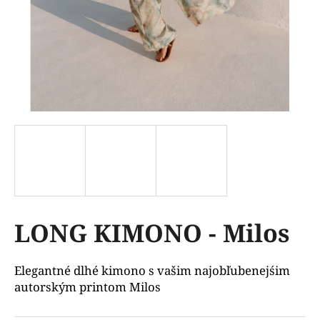
á
j
s
ť
?
HĽADAŤ
LONG KIMONO - Milos
O
d
p
Elegantné dlhé kimono s vašim najobľubenejśim
o
autorským printom Milos
r
ú