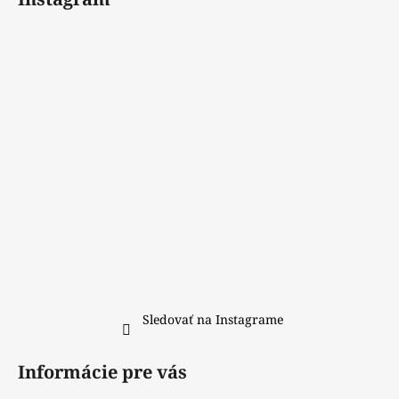
p
ä
t
i
e
Sledovať na Instagrame
Informácie pre vás