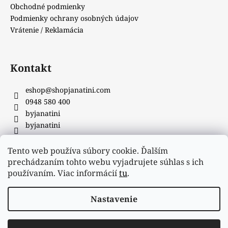
Obchodné podmienky
Podmienky ochrany osobných údajov
Vrátenie / Reklamácia
Kontakt
eshop
@
shopjanatini.com
0948 580 400
byjanatini
byjanatini
Tento web používa súbory cookie. Ďalším
Facebook
prechádzaním tohto webu vyjadrujete súhlas s ich
používaním. Viac informácií
tu
.
Nastavenie
Vytvoril Shoptet
&
_