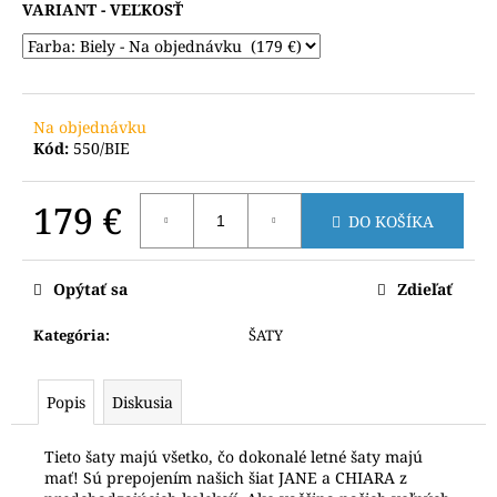
č
VARIANT
a
m
e
Na objednávku
Kód:
550/BIE
179 €
DO KOŠÍKA
Jednotková
cena:
Opýtať sa
Zdieľať
Kategória
:
ŠATY
Popis
Diskusia
Tieto šaty majú všetko, čo dokonalé letné šaty majú
mať! Sú prepojením našich šiat JANE a CHIARA z