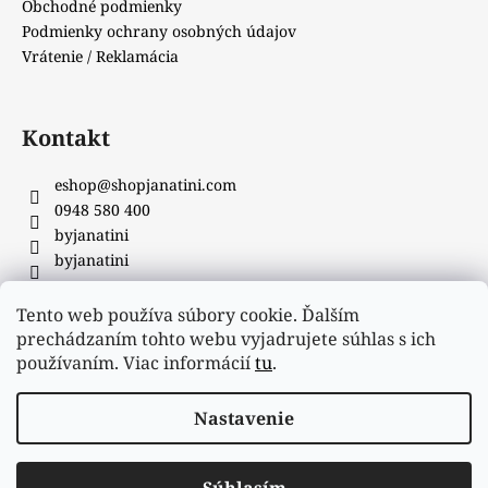
Obchodné podmienky
Podmienky ochrany osobných údajov
Vrátenie / Reklamácia
Kontakt
eshop
@
shopjanatini.com
0948 580 400
byjanatini
byjanatini
Tento web používa súbory cookie. Ďalším
Facebook
prechádzaním tohto webu vyjadrujete súhlas s ich
používaním. Viac informácií
tu
.
Nastavenie
Vytvoril Shoptet
&
_
S