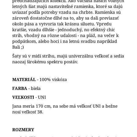
predchadzajúcich kolekcíí. Ako vačšina našich voľných
letných šiat majú nastaviteľné ramienka, ktoré sa dajú
uviazať podľa potreby vzadu na chrbte. Ramienka sú
zároveň dostatočne dlhé na to, aby sa dali previazať
okolo pása a vytvoria tak krásnu siluetu. Vpredu
kratšie, vzadu dlhšie - jednoduchý, no efektný chic
strih, vhodný na rôzne udalosti - na pláž, na večer k
podpätkom, alebo hoci i na letnú svadbu napríklad
Bali ;)
Šaty sú v midi strihu, majú univerzálnu veľkosť a sedia
naozaj širokému spektru postáv.
MATERIÁL
- 100% viskóza
FARBA
- biela
VEĽKOSTI
- UNI
Jana meria 170 cm, na sebe má veľkosť UNI a bežne
nosí veľkosť 38.
ROZMERY