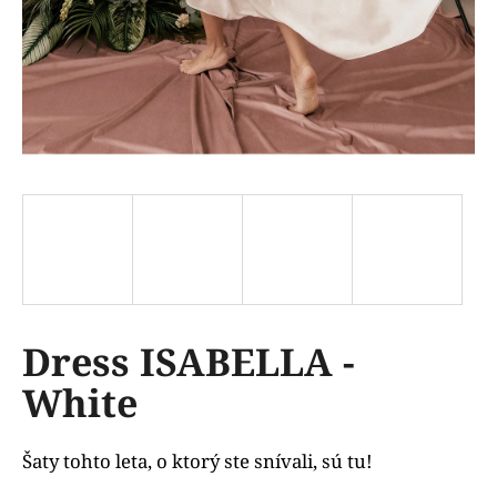
á
j
s
ť
?
HĽADAŤ
Dress ISABELLA -
O
d
White
p
o
r
Šaty tohto leta, o ktorý ste snívali, sú tu!
ú