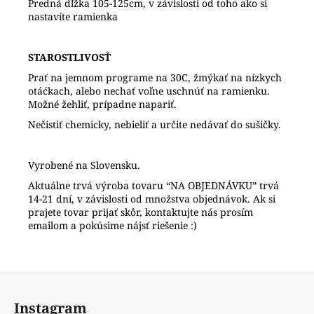
Predná dľžka 105-125cm, v závislosti od toho ako si
nastavíte ramienka
STAROSTLIVOSŤ
Prať na jemnom programe na 30C, žmýkať na nízkych
otáćkach, alebo nechať voľne uschnúť na ramienku.
Možné žehliť, prípadne napariť.
Nečistiť chemicky, nebieliť a určite nedávať do sušičky.
Vyrobené na Slovensku.
Aktuálne trvá výroba tovaru “NA OBJEDNÁVKU” trvá
14-21 dní, v závislosti od množstva objednávok. Ak si
prajete tovar prijať skôr, kontaktujte nás prosím
emailom a pokúsime nájsť riešenie :)
Z
á
Instagram