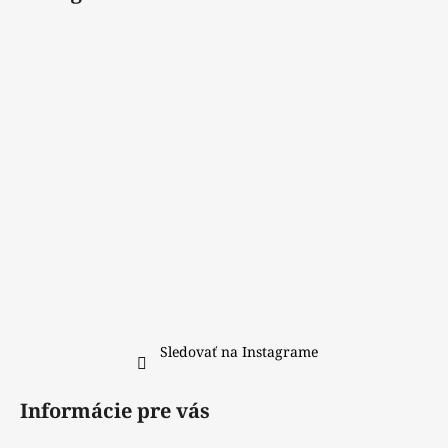
p
ä
t
i
e
Sledovať na Instagrame
Informácie pre vás